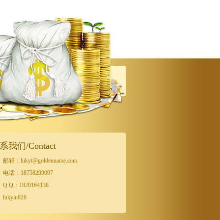
系我们/Contact
邮箱：lukyt@goldenname.com
电话：18758299097
Q Q：1820164138
lukylu826