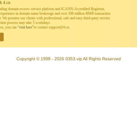
h 4.cn
leading domain escrow service platform and ICANN-Accredited Registrar,
h experience in domain name brokerage and over 300 million RMB transaction
. We promise our clients with professional, safe and easy third-party service.
ction process may take 5 workdays.
ess, you can
“visit here”
or contact support@4.cn.
W
Copyright © 1998 - 2026 0353.vip All Rights Reserved