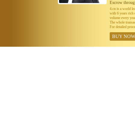
Escrow throug
4.cn is a world 
with 6 years ric
volume every year
The whole transa
For detailed proc
BUY NO